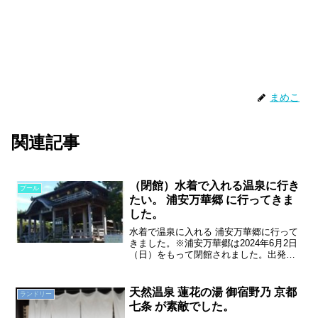
まめこ
関連記事
（閉館）水着で入れる温泉に行き
プール
たい。 浦安万華郷 に行ってきま
した。
水着で温泉に入れる 浦安万華郷に行って
きました。※浦安万華郷は2024年6月2日
（日）をもって閉館されました。出発・
アクセス公共機関の場合には新浦安駅も
しくは浦安駅からシャトルバスがありま
す。我が家はいつもと同じく車で訪問。
天然温泉 蓮花の湯 御宿野乃 京都
ランドリー
首都高浦安出口か...
七条 が素敵でした。