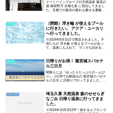
ドーミーイングループの天然温泉 蓮花の
湯 御宿野乃 京都七条 に宿泊してきまし
た。京都での観光の疲れも癒せる素敵な
お宿だったので紹介します。コインラン
ドリーもあり、洗濯もできます。アクセ
ス御宿野乃京都七条さんは京都の駅から
（閉館）浮き輪 が使えるプール
プール
のアクセスもいい場...
に行きたい。 アクア・ユーカリ
へ行ってきました。
※2024年8月31日で閉店されました。子
供たちが 浮き輪 が使えるプールがあっ
て、温泉にも入れて、マンガも読めると
ころに行きたいというので、千葉県佐倉
市にある アクア・ユーカリ へ行ってきま
した。出発・アクセスアクア・ユーカリ
日帰りがお得！ 龍宮城スパホテ
プール
は千葉県佐倉...
ル三日月
関東人には「ゆったりたっぷりの～んび
り♪」のCMでお馴染みの 龍宮城スパホテ
ル三日月 に日帰りで行ってきました。龍
宮城スパホテル三日月とは？関東人には
「ゆったりたっぷりの～んびり♪」のCM
でおなじみのスパホテル三日月。スパホ
埼玉久喜 天然温泉 森のせせらぎ
日帰り温泉
テル三日月は勝浦...
なごみ 日帰り温泉に行ってきま
した。
※2024年10月3日ZIP！旅するエプロンで