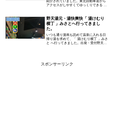
紹介されていました。東北自動車道から
アクセスがしやすくてゆっくりできる 天
然温泉 森のせせらぎ なごみへ行ってきま
した。出発・アクセス埼玉県久喜にある
天然温泉森のせせらぎなごみは東北自動
野天湯元・湯快爽快「 湯けむり
日帰り温泉
車道久喜...
横丁 」みさとへ行ってきまし
た。
いつも通り漫画も読めて温泉に入れる日
帰り湯を求めて、「 湯けむり横丁 」みさ
と へ行ってきました。出発・受付野天湯
元・湯快爽快「 湯けむり横丁 」みさと
さんは三郷JCTの近くにあります。外環
自動車道の外環三郷西IC降りて3分ほどで
す。公共...
スポンサーリンク