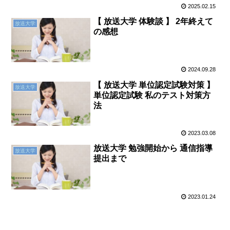
2025.02.15
【 放送大学 体験談 】 2年終えて
放送大学
の感想
2024.09.28
【 放送大学 単位認定試験対策 】
放送大学
単位認定試験 私のテスト対策方
法
2023.03.08
放送大学 勉強開始から 通信指導
放送大学
提出まで
2023.01.24